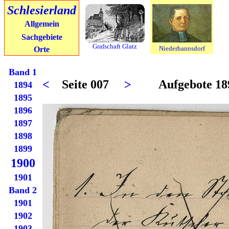
Schlesierland
Allgemein
Sachgebiete
Grafschaft Glatz
Niederhannsdorf
Orte
Band 1
<
Seite 007
>
Aufgebote 18
1894
1895
1896
1897
1898
1899
1900
1901
Band 2
1901
1902
1903