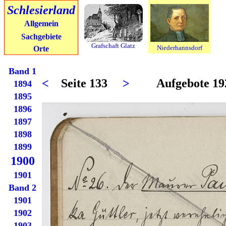
Schlesierland
Allgemein
Sachgebiete
Grafschaft Glatz
Niederhannsdorf
Orte
Band 1
<
Seite 133
>
Aufgebote 1921
1894
1895
1896
1897
1898
1899
1900
1901
Band 2
1901
1902
1903