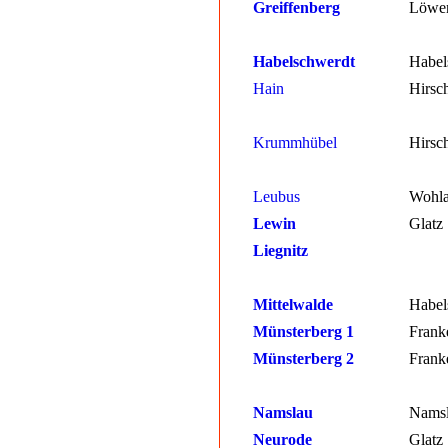
Greiffenberg
Löwe
Habelschwerdt
Habel
Hain
Hirsc
Krummhübel
Hirsc
Leubus
Wohl
Lewin
Glatz
Liegnitz
Mittelwalde
Habel
Münsterberg 1
Frank
Münsterberg 2
Frank
Namslau
Nams
Neurode
Glatz