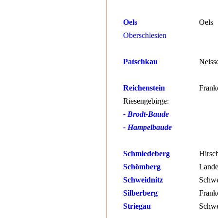
Oels
Oels
Oberschlesien
Patschkau
Neiss
Reichenstein
Frank
Riesengebirge:
- Brodt-Baude
- Hampelbaude
Schmiedeberg
Hirsc
Schömberg
Lande
Schweidnitz
Schwe
Silberberg
Frank
Striegau
Schwe