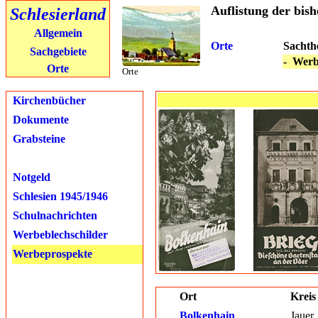
Auflistung der bish
Schlesierland
Allgemein
Orte
Sacht
Sachgebiete
- Werb
Orte
Orte
Kirchenbücher
Dokumente
Grabsteine
Notgeld
Schlesien 1945/1946
Schulnachrichten
Werbeblechschilder
Werbeprospekte
Ort
Kreis
Bolkenhain
Jauer