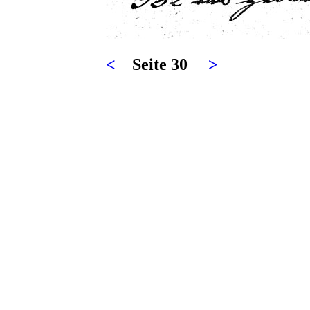
<
Seite 30
>