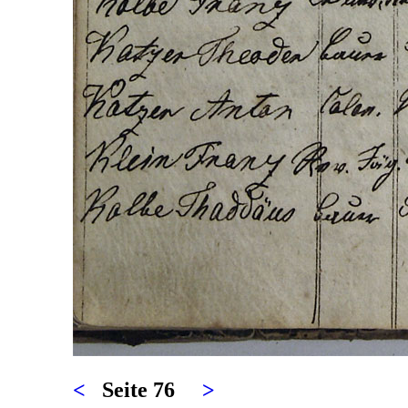
<
Seite 76
>