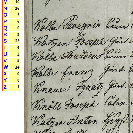
M
10
N
16
O
3
P
6
Q
0
R
3
S
23
T
4
U
2
V
5
W
14
X
0
Y
0
Z
1