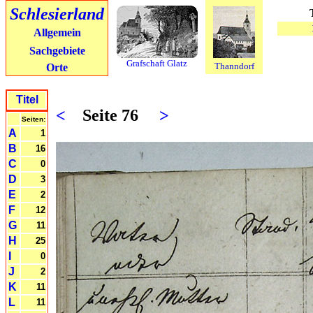
Schlesierland
Allgemein
Sachgebiete
Grafschaft Glatz
Thanndorf
Orte
Titel
<
Seite 76
>
Seiten:
A
1
B
16
C
0
D
3
E
2
F
12
G
11
H
25
I
0
J
2
K
11
L
11