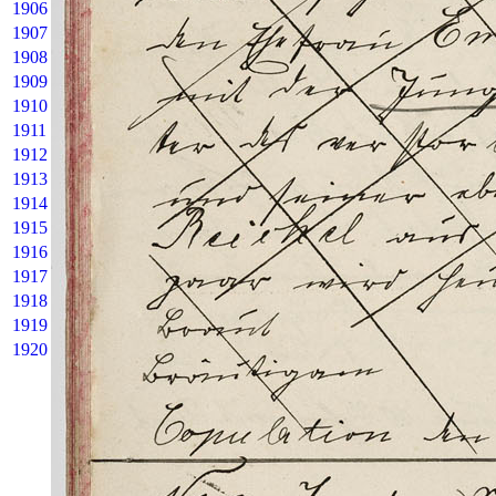
1906
1907
1908
1909
1910
1911
1912
1913
1914
1915
1916
1917
1918
1919
1920