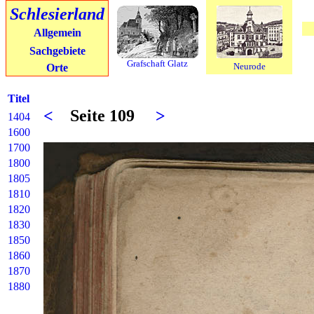
Schlesierland
Allgemein
Sachgebiete
Grafschaft Glatz
Neurode
Orte
Titel
<
Seite 109
>
1404
1600
1700
1800
1805
1810
1820
1830
1850
1860
1870
1880