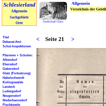
Allgemein
Schlesierland
Verzeichnis der Geist
Allgemein
Sachgebiete
Grafschaft Glatz
Orte
Titel
<
Seite 21
>
Dekanat-Amt
Schul-Inspektionen
Pfarreien + Schulen:
Albendorf
Ebersdorf
Gabersdorf
Glatz (Fortsetzung)
Habelschwerdt
Kislingswalde
Landeck
Ludwigsdorf
Neugersdorf
Niederhannsdorf
Pischkowitz